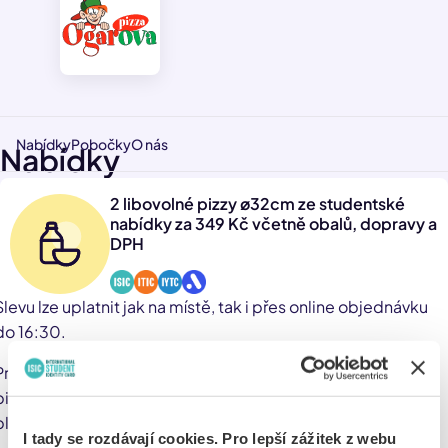
Nabídky
Pobočky
O nás
Nabídky
2 libovolné pizzy ø32cm ze studentské
nabídky za 349 Kč včetně obalů, dopravy a
DPH
Slevu lze uplatnit jak na místě, tak i přes online objednávku
do 16:30.
Pro uplatnění slevy online je potřeba vybrat dvě
pizzy ø32cm ze studentské nabídky a poté zadat údaje z
platného průkazu.
I tady se rozdávají cookies. Pro lepší zážitek z webu