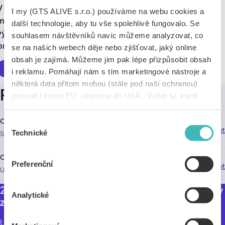
V případě nadměrné vzdálenosti lokality doručení se
I my (GTS ALIVE s.r.o.) používáme na webu cookies a
může stát, že bude účtován poplatek za delší dovoz ve
další technologie, aby tu vše spolehlivě fungovalo. Se
výši 29 Kč. Zda se tě tento poplatek týká, nebo ne, zjistíš v
souhlasem návštěvníků navíc můžeme analyzovat, co
procesu objednávky po zadání adresy.
se na našich webech děje nebo zjišťovat, jaký online
obsah je zajímá. Můžeme jim pak lépe přizpůsobit obsah
Využít online
i reklamu. Pomáhají nám s tím marketingové nástroje a
některá data přitom mohou (stále pod naší ochranou)
Pobočky
putovat i mimo EU, zejména do USA. Vyber si, které
nástroje nám dovolíš používat – stačí jeden souhlas pro
všechny naše domény. Jak nástroje fungují, zjistíš
Ogarova pizza Otrokovice
Výběr
Navigovat
170,0 km
v sekci „Detaily“. Svoji volbu můžeš kdykoliv změnit v
Technické
SNP 1155 , Otrokovice 765 02
souhlasu
„Nastavení cookies“ (ikonka v zápatí webu). Vše o tom,
jak s cookies pracujeme, pak najdeš
tady
.
Ogarova pizza Zlín
Preferenční
Navigovat
177,0 km
U Zimního stadionu 4286 , Zlín 760 01
2 libovolné pizzy ø32cm ze studentské nabídky
Analytické
za 349 Kč včetně obalů, dopravy a DPH
Upečení vůbec první pizzy předcházel osudový výlet za