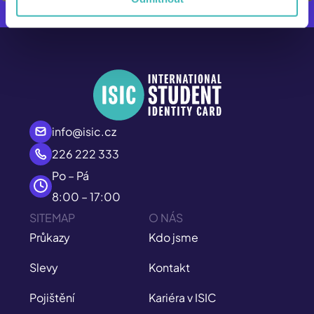
info@isic.cz
226 222 333
Po – Pá
8:00 – 17:00
SITEMAP
O NÁS
Průkazy
Kdo jsme
Slevy
Kontakt
Pojištění
Kariéra v ISIC