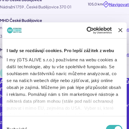
Navigovat
105,0 km
Nádražní 1759 , České Budějovice 370 01
MHD České Budějovice
nám. Přemysla Otakara II. 2/2 , České Budějovice
Navigovat
106,0 km
370 01
MHD České Budějovice
I tady se rozdávají cookies. Pro lepší zážitek z webu
Navigovat
106,0 km
Novohradská 738/40 , České Budějovice 370 33
I my (GTS ALIVE s.r.o.) používáme na webu cookies a
další technologie, aby tu vše spolehlivě fungovalo. Se
Načíst více
souhlasem návštěvníků navíc můžeme analyzovat, co
Akceptace ISIC při koupi studentských kupónů
se na našich webech děje nebo zjišťovat, jaký online
na MHD.
obsah je zajímá. Můžeme jim pak lépe přizpůsobit obsah
i reklamu. Pomáhají nám s tím marketingové nástroje a
MHD je v Českých Budějovicích zajišťována autobusy a
některá data přitom mohou (stále pod naší ochranou)
trolejbusy na celkem 22 linkách. Na 8 trolejbusových linek v
putovat i mimo EU, zejména do USA. Vyber si, které
pracovní dny při plném provozu vyjíždí 42 vozů, autobusy
nástroje nám dovolíš používat – stačí jeden souhlas pro
zajišťují dopravu na 14 linkách s 54 vozy. Autobusové linky
všechny naše domény. Jak nástroje fungují, zjistíš
Výběr
v sekci „Detaily“. Svoji volbu můžeš kdykoliv změnit v