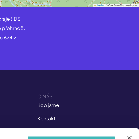
Leaflet
|
© OpenStreetMap contributors
raje (IDS
é přehradě.
o 674 v
O NÁS
Kdo jsme
Kontakt
Kariéra v ISIC