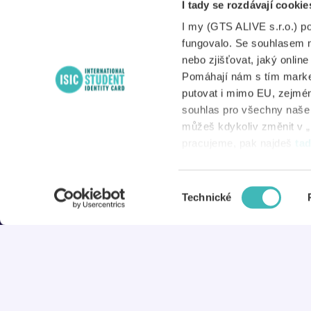
I tady se rozdávají cookie
A
8:00 – 17:00
I my (GTS ALIVE s.r.o.) p
S
fungovalo. Se souhlasem 
nebo zjišťovat, jaký onlin
Pomáhají nám s tím market
putovat i mimo EU, zejmén
N
souhlas pro všechny naše d
můžeš kdykoliv změnit v „
D
pracujeme, pak najdeš
ta
Výběr
© 2026 ISIC
Technické
souhlasu