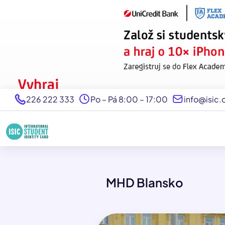
226 222 333
Po – Pá 8:00 – 17:00
info@isic.
MHD Blansko