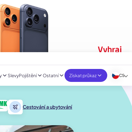
y
Slevy
Pojištění
Ostatní
Získat průkaz
CS
Cestování a ubytování