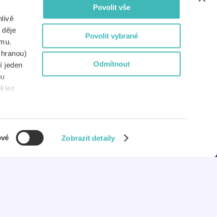
Povolit vše
Dokumenty
livě
Nejen pro média
 děje
Povolit vybrané
amu.
Pro partnery
chranou)
Odmítnout
í jeden
Pro školy
bu
okies
Systémy Etugate
ové
Zobrazit detaily