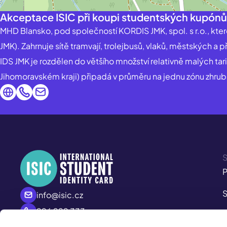
Akceptace ISIC při koupi studentských kupón
MHD Blansko, pod společností KORDIS JMK, spol. s r.o., kte
JMK). Zahrnuje sítě tramvají, trolejbusů, vlaků, městských 
IDS JMK je rozdělen do většího množství relativně malých tar
Jihomoravském kraji) připadá v průměru na jednu zónu zhrub
S
P
S
info@isic.cz
226 222 333
P
Po – Pá