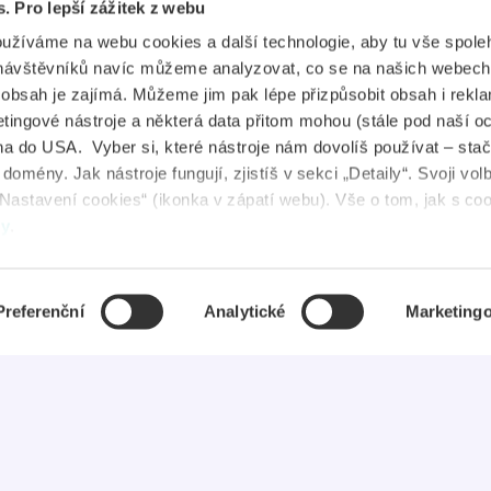
s. Pro lepší zážitek z webu
plikace
Průkaz IYTC
oužíváme na webu cookies a další technologie, aby tu vše spoleh
tudent Jobs
Průkaz AliveID
návštěvníků navíc můžeme analyzovat, co se na našich webech
e obsah je zajímá. Můžeme jim pak lépe přizpůsobit obsah i rekl
FAQ
ingové nástroje a některá data přitom mohou (stále pod naší o
a do USA. Vyber si, které nástroje nám dovolíš používat – stač
ovinky
omény. Jak nástroje fungují, zjistíš v sekci „Detaily“. Svoji vol
Nastavení cookies“ (ikonka v zápatí webu). Vše o tom, jak s co
uševní zdraví
dy
.
Preferenční
Analytické
Marketing