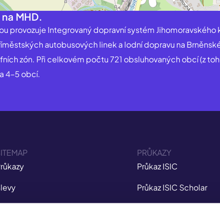
ů na MHD.
rou provozuje Integrovaný dopravní systém Jihomoravského k
a příměstských autobusových linek a lodní dopravu na Brněnsk
ifních zón. Při celkovém počtu 721 obsluhovaných obcí (z toh
a 4–5 obcí.
ITEMAP
PRŮKAZY
růkazy
Průkaz ISIC
levy
Průkaz ISIC Scholar
ojištění
Průkaz ITIC