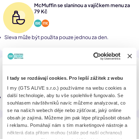
McMuffin se slaninou a vajíčkem menu za
79 Kč
Sleva může být použita pouze jednou za den.
Café latte 0,3 l nebo Cappucino 0,2 l za 45
Kč
I tady se rozdávají cookies. Pro lepší zážitek z webu
I my (GTS ALIVE s.r.o.) používáme na webu cookies a
další technologie, aby tu vše spolehlivě fungovalo. Se
Sleva může být použita pouze jednou za den.
souhlasem návštěvníků navíc můžeme analyzovat, co
se na našich webech děje nebo zjišťovat, jaký online
obsah je zajímá. Můžeme jim pak lépe přizpůsobit obsah
Cheeseburger menu - Cheeseburger,
i reklamu. Pomáhají nám s tím marketingové nástroje a
střední hranolky a střední nápoj 0,4l za 99
některá data přitom mohou (stále pod naší ochranou)
Kč.