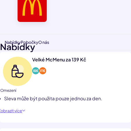
Nabídky
Pobočky
O nás
Nabídky
Velké McMenu za 139 Kč
1 Omezení
Sleva může být použita pouze jednou za den.
Zobrazit více