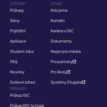
SITEMAP
O NÁS
Průkazy
Kdo jsme
Slevy
Kontakt
Pojištění
Kariéra v ISIC
Aplikace
Dokumenty
Student Jobs
Nejen pro média
FAQ
Pro partnery
Novinky
Pro školy
Duševní zdraví
Systémy Etugate
PRŮKAZY
Průkaz ISIC
Průkaz ISIC Scholar