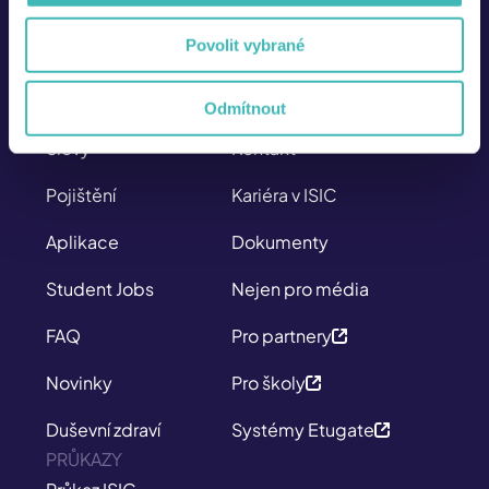
Po – Pá
8:00 – 17:00
Povolit vybrané
SITEMAP
O NÁS
Průkazy
Kdo jsme
Odmítnout
Slevy
Kontakt
Pojištění
Kariéra v ISIC
Aplikace
Dokumenty
Student Jobs
Nejen pro média
FAQ
Pro partnery
Novinky
Pro školy
Duševní zdraví
Systémy Etugate
PRŮKAZY