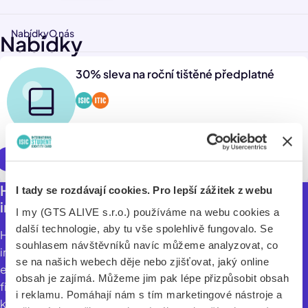
Nabídky
O nás
Nabídky
30% sleva na roční tištěné předplatné
Využít online
Hospodářské noviny – každodenní spolehlivé
I tady se rozdávají cookies. Pro lepší zážitek z webu
informace – předplatné se slevou 30 %.
I my (GTS ALIVE s.r.o.) používáme na webu cookies a
další technologie, aby tu vše spolehlivě fungovalo. Se
Hospodářské noviny jsou zdrojem jasných a spolehlivých
souhlasem návštěvníků navíc můžeme analyzovat, co
informací, přinášejí exkluzivní rozhovory, analýzy
se na našich webech děje nebo zjišťovat, jaký online
ekonomických událostí, novinky ze světa hudby, divadla i
obsah je zajímá. Můžeme jim pak lépe přizpůsobit obsah
filmu. Každý pátek je navíc součástí výtisku magazín ego!,
i reklamu. Pomáhají nám s tím marketingové nástroje a
který je zaměřený na život současného člověka. Vedle