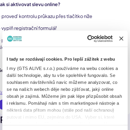
Jak si aktivovat slevu online?
- proveď kontrolu průkazu přes tlačítko níže
- vyplň registrační formulář
- přihlaš se do aplikace Fashion Club a aktivuj kupón s 10%
slevou
I tady se rozdávají cookies. Pro lepší zážitek z webu
I my (GTS ALIVE s.r.o.) používáme na webu cookies a
Seznam zapojených obchodů nalezneš
ZDE
.
další technologie, aby tu vše spolehlivě fungovalo. Se
souhlasem návštěvníků navíc můžeme analyzovat, co
se na našich webech děje nebo zjišťovat, jaký online
Zobrazit více
obsah je zajímá. Můžeme jim pak lépe přizpůsobit obsah
i reklamu. Pomáhají nám s tím marketingové nástroje a
Využít online
některá data přitom mohou (stále pod naší ochranou)
Pobočky
putovat i mimo EU, zejména do USA. Vyber si, které
nástroje nám dovolíš používat – stačí jeden souhlas pro