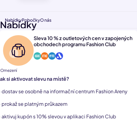
Nabídky
Pobočky
O nás
Nabídky
Sleva 10 % z outletových cen v zapojených
obchodech programu Fashion Club
1 Omezení
Jak si aktivovat slevu na místě?
- dostav se osobně na informační centrum Fashion Areny
- prokaž se platným průkazem
- aktivuj kupón s 10% slevou v aplikaci Fashion Club