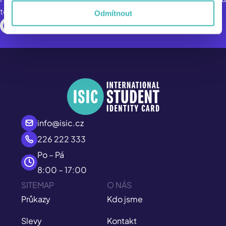
toleranci, myslí na naši planetu a šetří její přírodní zdroje.
Odmítnout
info@isic.cz
226 222 333
Po – Pá
8:00 – 17:00
SITEMAP
O NÁS
Průkazy
Kdo jsme
Slevy
Kontakt