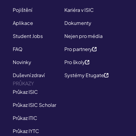
Pojištění
Kariéra v ISIC
Aplikace
Dokumenty
Student Jobs
Nejen pro média
FAQ
Pro partnery
Novinky
Pro školy
Duševní zdraví
Systémy Etugate
PRŮKAZY
Průkaz ISIC
Průkaz ISIC Scholar
Průkaz ITIC
Průkaz IYTC