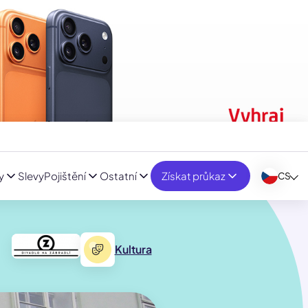
y
Slevy
Pojištění
Ostatní
Získat průkaz
CS
Kultura