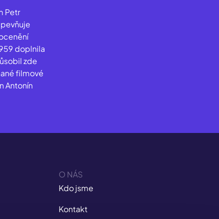
m Petr
upevňuje
 ocenění
1959 doplnila
ůsobil zde
hané filmové
an Antonín
O NÁS
Kdo jsme
Kontakt