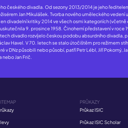
ného českého divadla. Od sezony 2013/2014 je jeho ředitele
žisérem Jan Mikulášek. Tvorba nového uměleckého vedení 
 Cen divadelní kritiky 2014 ve všech osmi kategoriích (včetně
e uskutečnila 9. prosince 1958. Činoherní představení v roce 
ech divadlo rozvíjelo českou podobu absurdního divadla, p
áclav Havel. V 70. letech se stalo útočištěm pro režimem stí
é v DNz působili nebo působí, patří Petr Lébl, Jiří Pokorný, J
a nebo Jan Frič.
ITEMAP
PRŮKAZY
růkazy
Průkaz ISIC
levy
Průkaz ISIC Scholar