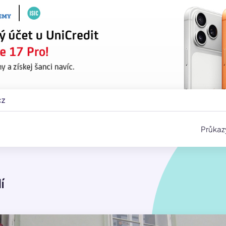
cz
Průkaz
í