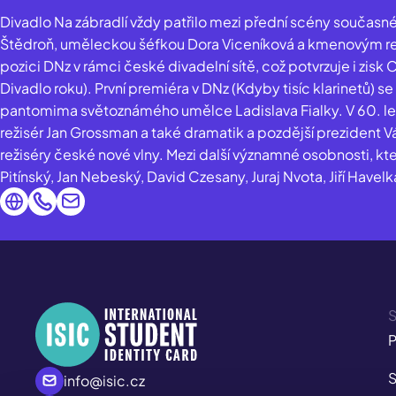
Divadlo Na zábradlí vždy patřilo mezi přední scény součas
Štědroň, uměleckou šéfkou Dora Viceníková a kmenovým re
pozici DNz v rámci české divadelní sítě, což potvrzuje i zisk
Divadlo roku). První premiéra v DNz (Kdyby tisíc klarinetů) s
pantomima světoznámého umělce Ladislava Fialky. V 60. let
režisér Jan Grossman a také dramatik a pozdější prezident V
režiséry české nové vlny. Mezi další významné osobnosti, kter
Pitínský, Jan Nebeský, David Czesany, Juraj Nvota, Jiří Havelk
S
P
S
info@isic.cz