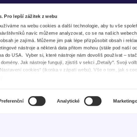
ojištění
Průkaz ITIC
s. Pro lepší zážitek z webu
plikace
Průkaz IYTC
oužíváme na webu cookies a další technologie, aby tu vše spoleh
tudent Jobs
Průkaz AliveID
návštěvníků navíc můžeme analyzovat, co se na našich webech
e obsah je zajímá. Můžeme jim pak lépe přizpůsobit obsah i rekl
FAQ
ingové nástroje a některá data přitom mohou (stále pod naší o
a do USA. Vyber si, které nástroje nám dovolíš používat – stač
ovinky
omény. Jak nástroje fungují, zjistíš v sekci „Detaily“. Svoji vol
Nastavení cookies“ (ikonka v zápatí webu). Vše o tom, jak s co
uševní zdraví
dy
.
Preferenční
Analytické
Marketing