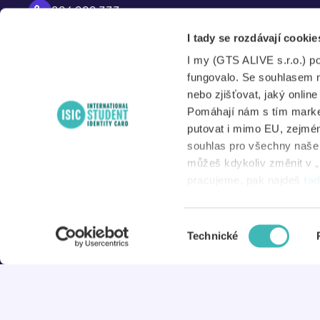
226 222 333
P
Po – Pá
I tady se rozdávají cookie
A
8:00 – 17:00
I my (GTS ALIVE s.r.o.) p
S
fungovalo. Se souhlasem 
nebo zjišťovat, jaký onlin
Pomáhají nám s tím market
putovat i mimo EU, zejmén
N
souhlas pro všechny naše d
můžeš kdykoliv změnit v „
D
pracujeme, pak najdeš
ta
Výběr
© 2026 ISIC
Technické
souhlasu