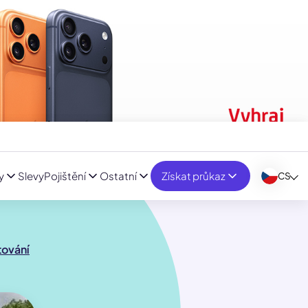
y
Slevy
Pojištění
Ostatní
Získat průkaz
CS
tování