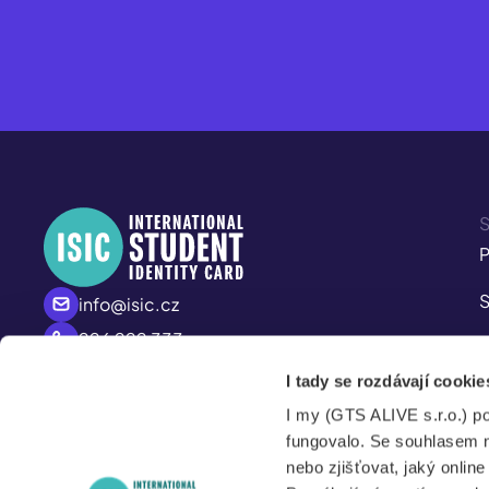
S
P
S
info@isic.cz
226 222 333
P
Po – Pá
I tady se rozdávají cookie
A
8:00 – 17:00
I my (GTS ALIVE s.r.o.) p
S
fungovalo. Se souhlasem 
nebo zjišťovat, jaký onlin