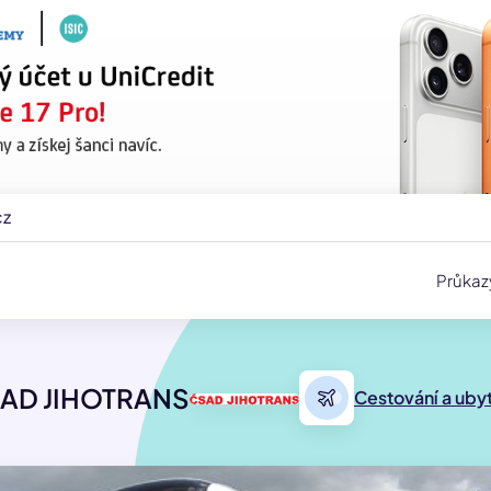
cz
Průkaz
AD JIHOTRANS
Cestování a uby