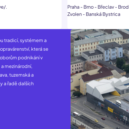
ve/.
Praha - Brno - Břeclav - Brod
Zvolen - Banská Bystrica
u tradicí, systémem a
 opravárenství, která se
 oborům podnikání v
 a mezinárodní,
rava, tuzemská a
y a řadě dalších