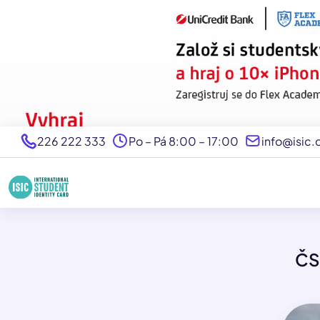
226 222 333
Po – Pá 8:00 – 17:00
info@isic.
ČS