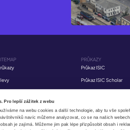
ITEMAP
PRŮKAZY
růkazy
Průkaz ISIC
levy
Průkaz ISIC Scholar
ojištění
Průkaz ITIC
s. Pro lepší zážitek z webu
plikace
Průkaz IYTC
oužíváme na webu cookies a další technologie, aby tu vše spoleh
tudent Jobs
Průkaz AliveID
návštěvníků navíc můžeme analyzovat, co se na našich webech
e obsah je zajímá. Můžeme jim pak lépe přizpůsobit obsah i rekl
FAQ