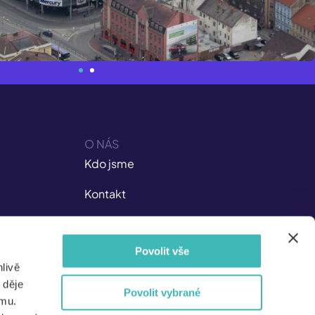
O NÁS
Kdo jsme
Kontakt
Kariéra v ISIC
Povolit vše
Dokumenty
livě
Nejen pro média
 děje
Povolit vybrané
amu.
Pro partnery