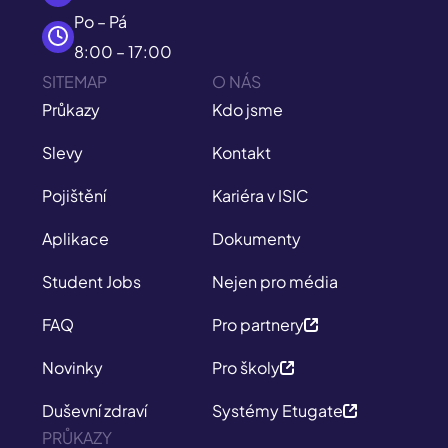
Po – Pá
8:00 – 17:00
SITEMAP
O NÁS
Průkazy
Kdo jsme
Slevy
Kontakt
Pojištění
Kariéra v ISIC
Aplikace
Dokumenty
Student Jobs
Nejen pro média
FAQ
Pro partnery
Novinky
Pro školy
Duševní zdraví
Systémy Etugate
PRŮKAZY