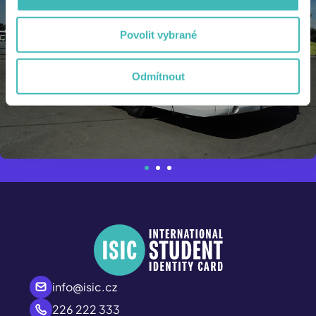
Povolit vybrané
Odmítnout
info@isic.cz
226 222 333