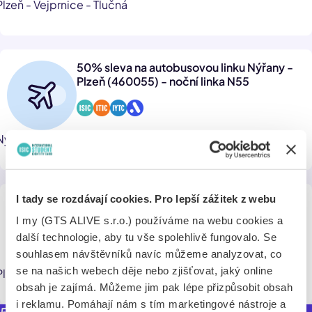
Plzeň - Vejprnice - Tlučná
50% sleva na autobusovou linku Nýřany -
Plzeň (460055) - noční linka N55
Nýřany - Tlučná - Vejprnice - Plzeň
I tady se rozdávají cookies. Pro lepší zážitek z webu
50 % sleva na jednotlivé jízdné; sleva z
předplatného jízdného (50,- Kč/měsíc)
I my (GTS ALIVE s.r.o.) používáme na webu cookies a
další technologie, aby tu vše spolehlivě fungovalo. Se
souhlasem návštěvníků navíc můžeme analyzovat, co
se na našich webech děje nebo zjišťovat, jaký online
Plzeň, CAN-Plzeň,Křimice-Vejprnice 440066 (66)
obsah je zajímá. Můžeme jim pak lépe přizpůsobit obsah
i reklamu. Pomáhají nám s tím marketingové nástroje a