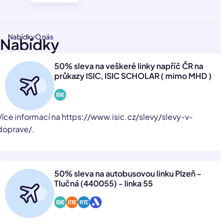
Nabídky
O nás
Nabídky
50% sleva na veškeré linky napříč ČR na
průkazy ISIC, ISIC SCHOLAR ( mimo MHD )
Více informací na https://www.isic.cz/slevy/slevy-v-
doprave/.
50% sleva na autobusovou linku Plzeň -
Tlučná (440055) - linka 55