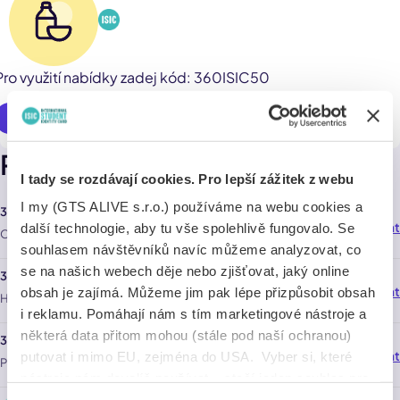
Pro využití nabídky zadej kód: 360ISIC50
Využít online
Pobočky
I tady se rozdávají cookies. Pro lepší zážitek z webu
I my (GTS ALIVE s.r.o.) používáme na webu cookies a
360pizza - OC Spektrum Čestlice
Navigovat
62,0 km
další technologie, aby tu vše spolehlivě fungovalo. Se
Obchodní 329 , Praha 251 01
souhlasem návštěvníků navíc můžeme analyzovat, co
se na našich webech děje nebo zjišťovat, jaký online
360pizza - Hornoměcholupská
Navigovat
64,0 km
obsah je zajímá. Můžeme jim pak lépe přizpůsobit obsah
Hornoměcholupská 764 , Praha 11500
i reklamu. Pomáhají nám s tím marketingové nástroje a
některá data přitom mohou (stále pod naší ochranou)
360pizza - Poděbradská
Navigovat
70,0 km
putovat i mimo EU, zejména do USA. Vyber si, které
Poděbradská 206/57 , Praha 9 19000
nástroje nám dovolíš používat – stačí jeden souhlas pro
všechny naše domény. Jak nástroje fungují, zjistíš