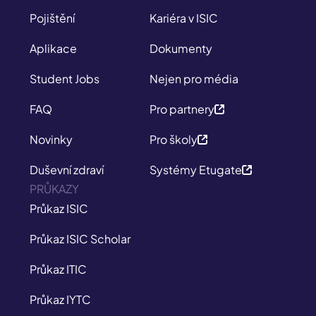
Pojištění
Kariéra v ISIC
Aplikace
Dokumenty
Student Jobs
Nejen pro média
FAQ
Pro partnery
Novinky
Pro školy
Duševní zdraví
Systémy Etugate
PRŮKAZY
Průkaz ISIC
Průkaz ISIC Scholar
Průkaz ITIC
Průkaz IYTC