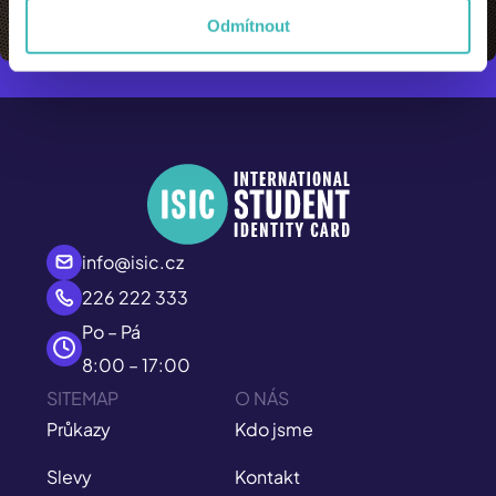
Odmítnout
info@isic.cz
226 222 333
Po – Pá
8:00 – 17:00
SITEMAP
O NÁS
Průkazy
Kdo jsme
Slevy
Kontakt