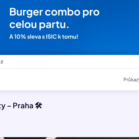
cz
Průkaz
y – Praha 🛠