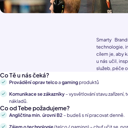
Smarty Brand
technologie, i
cílem je, aby 
u nás učil, in
služeb, péče o 
Co Tě u nás čeká?
Provádění oprav telco
a
gaming
produktů
Komunikace se zákazníky
– vysvětlování stavu zařízení,
nákladů.
Co od Tebe požadujeme?
Angličtina min. úrovni B2
– budeš s ní pracovat denně.
Zájem o technologie
(telco / gaming) – chuť učit se, poz