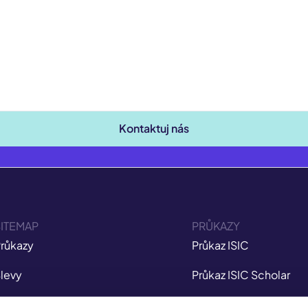
Kontaktuj nás
ITEMAP
PRŮKAZY
růkazy
Průkaz ISIC
levy
Průkaz ISIC Scholar
ojištění
Průkaz ITIC