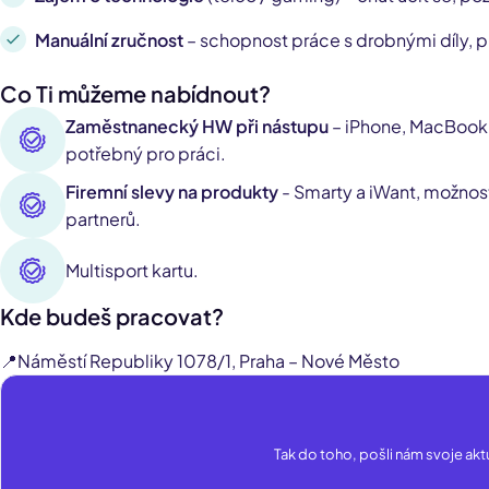
Manuální zručnost
– schopnost práce s drobnými díly, p
Co Ti můžeme nabídnout?
Zaměstnanecký HW při nástupu
– iPhone, MacBook
potřebný pro práci.
Firemní slevy na produkty
- Smarty a iWant, možno
partnerů.
Multisport kartu.
Kde budeš pracovat?
📍Náměstí Republiky 1078/1, Praha – Nové Město
Tak do toho, pošli nám svoje aktu