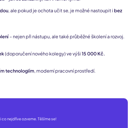
odou
, ale pokud je ochota učit se, je možné nastoupit i
bez
.
lení
– nejen při nástupu, ale také průběžné školení a rozvoj.
ek
(doporučení nového kolegy) ve výši
15 000 Kč.
ím technologiím
, moderní pracovní prostředí.
 ti co nejdříve ozveme. Těšíme se!