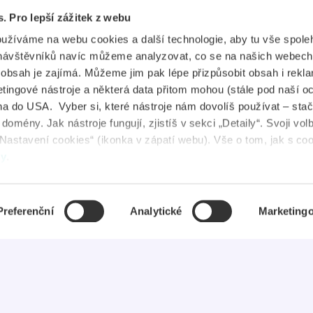
s. Pro lepší zážitek z webu
plikace
Průkaz IYTC
oužíváme na webu cookies a další technologie, aby tu vše spoleh
tudent Jobs
Průkaz AliveID
návštěvníků navíc můžeme analyzovat, co se na našich webech
e obsah je zajímá. Můžeme jim pak lépe přizpůsobit obsah i rekl
FAQ
ingové nástroje a některá data přitom mohou (stále pod naší o
a do USA. Vyber si, které nástroje nám dovolíš používat – stač
ovinky
omény. Jak nástroje fungují, zjistíš v sekci „Detaily“. Svoji vol
Nastavení cookies“ (ikonka v zápatí webu). Vše o tom, jak s co
uševní zdraví
dy
.
Preferenční
Analytické
Marketing