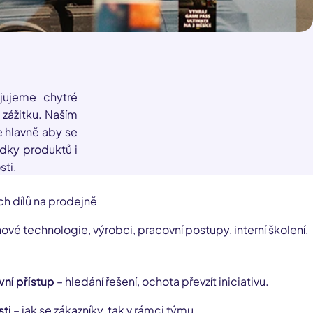
jujeme chytré
 zážitku. Naším
e hlavně aby se
ídky produktů i
sti.
h dílů na prodejně
ové technologie, výrobci, pracovní postupy, interní školení.
vní přístup
– hledání řešení, ochota převzít iniciativu.
ti
– jak se zákazníky, tak v rámci týmu.