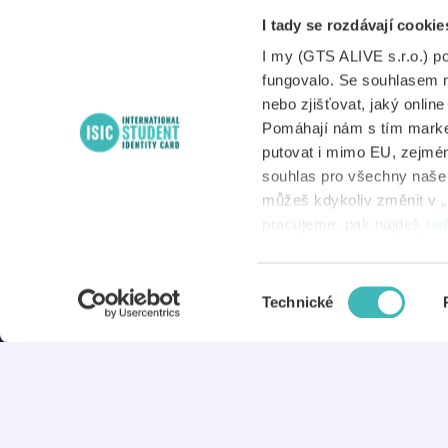
Po – Pá
I tady se rozdávají cookie
A
8:00 – 17:00
I my (GTS ALIVE s.r.o.) p
S
fungovalo. Se souhlasem 
nebo zjišťovat, jaký onlin
Pomáhají nám s tím market
putovat i mimo EU, zejmén
N
souhlas pro všechny naše d
můžeš kdykoliv změnit v „
D
pracujeme, pak najdeš
ta
Výběr
© 2026 ISIC
Technické
souhlasu