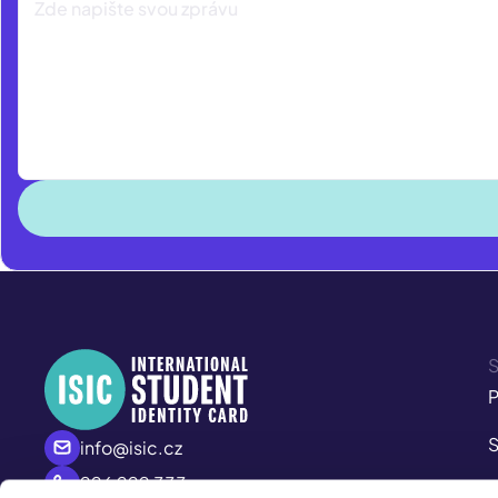
S
P
S
info@isic.cz
226 222 333
P