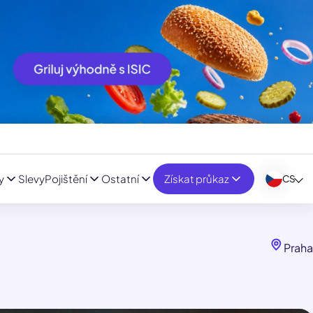
y
Slevy
Pojištění
Ostatní
Získat průkaz
CS
Praha