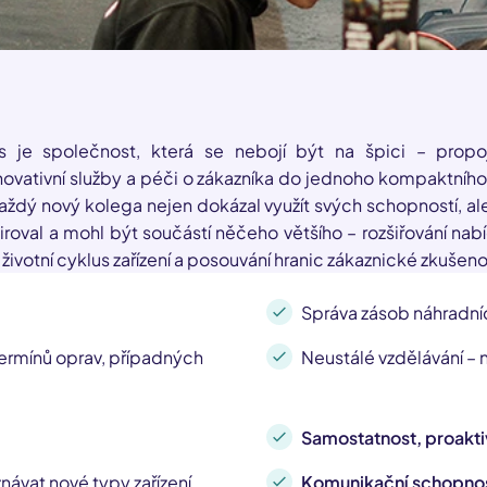
s je společnost, která se nebojí být na špici – propo
novativní služby a péči o zákazníka do jednoho kompaktního
každý nový kolega nejen dokázal využít svých schopností, al
spiroval a mohl být součástí něčeho většího – rozšiřování nab
životní cyklus zařízení a posouvání hranic zákaznické zkušeno
Správa zásob náhradníc
 termínů oprav, případných
Neustálé vzdělávání – n
Samostatnost, proakti
návat nové typy zařízení.
Komunikační schopnos