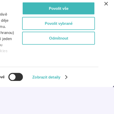
Povolit vše
Dokumenty
livě
Nejen pro média
 děje
Povolit vybrané
amu.
Pro partnery
chranou)
Odmítnout
í jeden
Pro školy
bu
okies
Systémy Etugate
ové
Zobrazit detaily