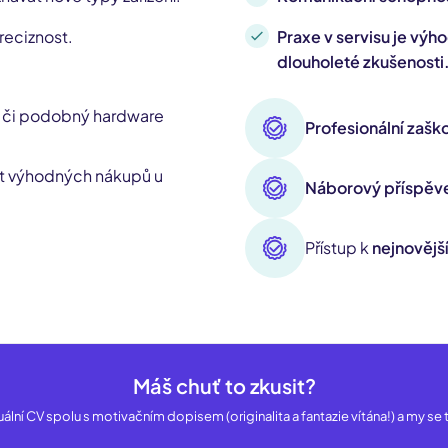
reciznost.
Praxe v servisu je výh
dlouholeté zkušenosti
 či podobný hardware
Profesionální zaško
st výhodných nákupů u
Náborový příspěv
Přístup k
nejnovějš
Máš chuť to zkusit?
ální CV spolu s motivačním dopisem (originalita a fantazie vítána!) a my se