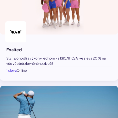
Exalted
Styl, pohodlí a výkon v jednom - s ISIC/ITIC/Alive sleva 20 % na
vše včetně zlevněného zboží!
1 sleva
Online