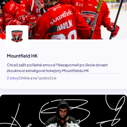
Mountfield HK
Chceš zažít pořádné emoce? Nezapomeň po škole dorazit
zkouknout extraligové hokejisty Mountfieldu HK
2 slevy
Online a na 1 pobočce