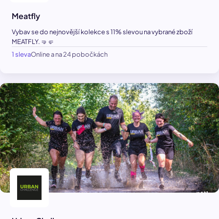
Meatfly
Vybav se do nejnovější kolekce s 11% slevou na vybrané zboží
MEATFLY. 🤜🤛
1 sleva
Online a na 24 pobočkách