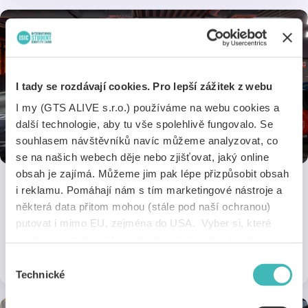
I tady se rozdávají cookies. Pro lepší zážitek z webu
I my (GTS ALIVE s.r.o.) používáme na webu cookies a
další technologie, aby tu vše spolehlivě fungovalo. Se
souhlasem návštěvníků navíc můžeme analyzovat, co
se na našich webech děje nebo zjišťovat, jaký online
obsah je zajímá. Můžeme jim pak lépe přizpůsobit obsah
i reklamu. Pomáhají nám s tím marketingové nástroje a
Element Gyms
některá data přitom mohou (stále pod naší ochranou)
putovat i mimo EU, zejména do USA. Vyber si, které
Trénuj chytře s ISIC! Získej 50 % slevu na registrační poplatek v
nástroje nám dovolíš používat – stačí jeden souhlas pro
Element Gyms.
všechny naše domény. Jak nástroje fungují, zjistíš
1 sleva
Online a na 14 pobočkách
Výběr
v sekci „Detaily“. Svoji volbu můžeš kdykoliv změnit v
Technické
souhlasu
„Nastavení cookies“ (ikonka v zápatí webu). Vše o tom,
jak s cookies pracujeme, pak najdeš
tady
.