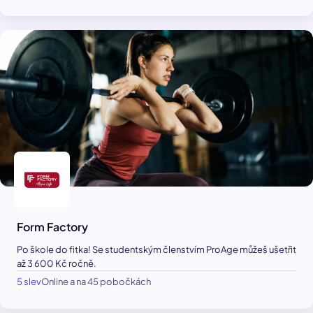
Form Factory
Po škole do fitka! Se studentským členstvím ProAge můžeš ušetřit
až 3 600 Kč ročně.
5 slev
Online a na 45 pobočkách