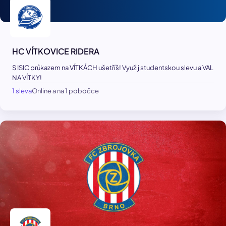
HC VÍTKOVICE RIDERA
S ISIC průkazem na VÍTKÁCH ušetříš! Využij studentskou slevu a VAL
NA VÍTKY!
1 sleva
Online a na 1 pobočce