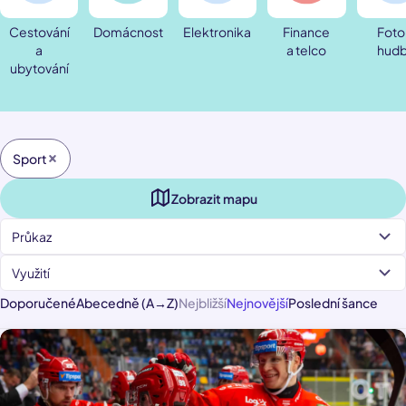
Cestování
Domácnost
Elektronika
Finance
Foto
a
a telco
hud
ubytování
Sport
Zobrazit mapu
Průkaz
Využití
Doporučené
Abecedně (A→Z)
Nejbližší
Nejnovější
Poslední šance