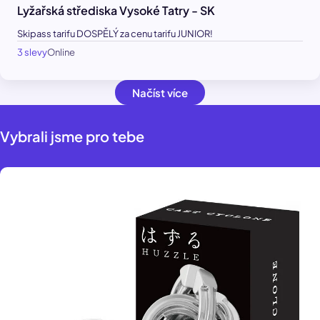
Lyžařská střediska Vysoké Tatry - SK
Skipass tarifu DOSPĚLÝ za cenu tarifu JUNIOR!
3 slevy
Online
Načíst více
Vybrali jsme pro tebe