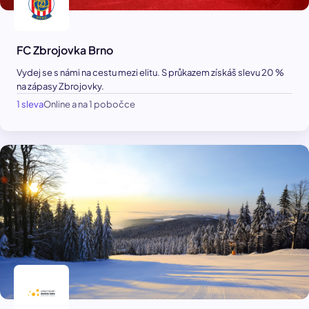
FC Zbrojovka Brno
Vydej se s námi na cestu mezi elitu. S průkazem získáš slevu 20 %
na zápasy Zbrojovky.
1 sleva
Online a na 1 pobočce