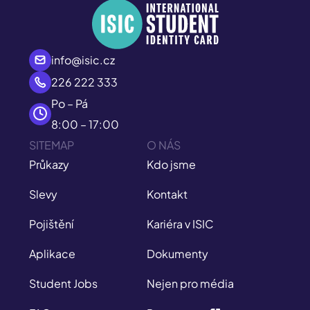
info@isic.cz
226 222 333
Po – Pá
8:00 – 17:00
SITEMAP
O NÁS
Průkazy
Kdo jsme
Slevy
Kontakt
Pojištění
Kariéra v ISIC
Aplikace
Dokumenty
Student Jobs
Nejen pro média