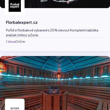
Florbalexpert.cz
Pořiď si florbalové vybavení s 20% slevou! Kompletní nabídka
značek Unihoc a Zone.
1 sleva
Online