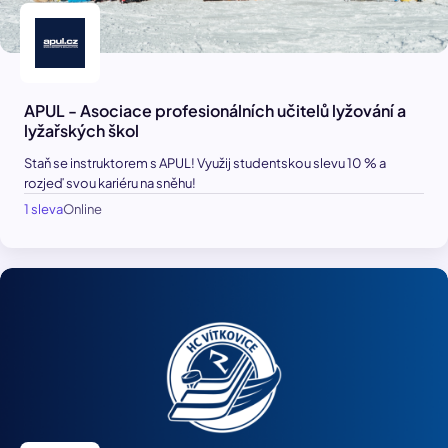
APUL - Asociace profesionálních učitelů lyžování a
lyžařských škol
Staň se instruktorem s APUL! Využij studentskou slevu 10 % a
rozjeď svou kariéru na sněhu!
1 sleva
Online