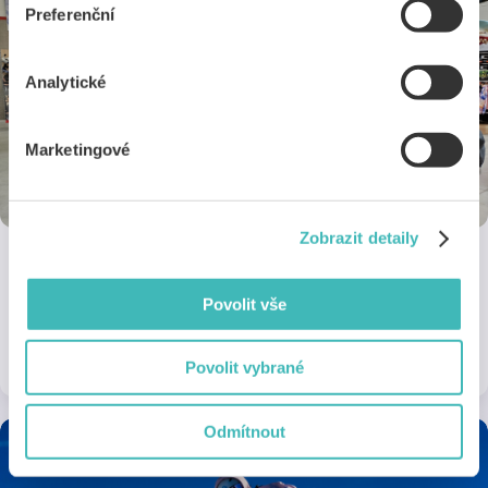
Preferenční
Analytické
Marketingové
Zobrazit detaily
Snowboardel
Povolit vše
10% sleva na skate a snow sortiment.
1 sleva
Online a na 1 pobočce
Povolit vybrané
Odmítnout