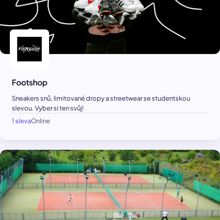
Footshop
Sneakers snů, limitované dropy a streetwear se studentskou
slevou. Vyber si ten svůj!
1 sleva
Online