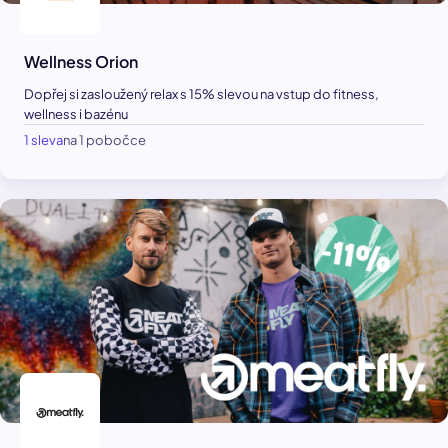
Wellness Orion
Dopřej si zasloužený relax s 15% slevou na vstup do fitness,
wellness i bazénu
1 sleva
na 1 pobočce