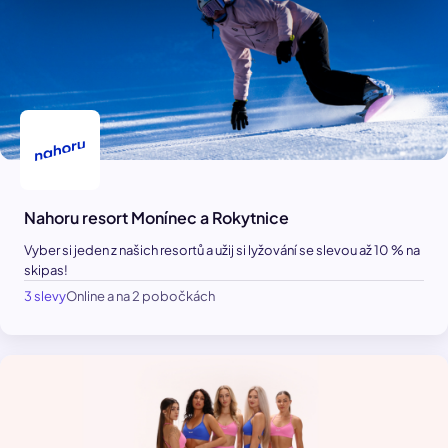
Nahoru resort Monínec a Rokytnice
Vyber si jeden z našich resortů a užij si lyžování se slevou až 10 % na
skipas!
3 slevy
Online a na 2 pobočkách