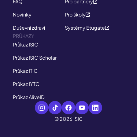
FAQ
Pro partnery
Novinky
Pro školy
Duševní zdraví
Systémy Etugate
PRŮKAZY
Průkaz ISIC
Průkaz ISIC Scholar
Průkaz ITIC
Průkaz IYTC
Průkaz AliveID
© 2026 ISIC