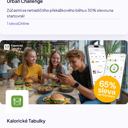
Urban Challenge
Zúčastni se netradičního překážkového běhu s 30% slevou na
startovné!
1 sleva
Online
Kalorické Tabulky