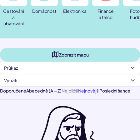
Cestování
Domácnost
Elektronika
Finance
Foto
a
a telco
hud
ubytování
Zobrazit mapu
Průkaz
Využití
Doporučené
Abecedně (A→Z)
Nejbližší
Nejnovější
Poslední šance