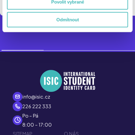
Povolit vybrané
Odmítnout
Kovové hlavolamy Huzzle Cast
info@isic.cz
226 222 333
Po – Pá
8:00 – 17:00
SITEMAP
O NÁS