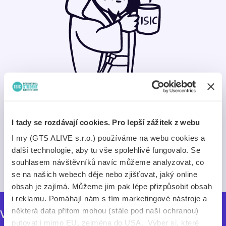
Nemožné... že by v našich
archivech chyběly údaje?
I tady se rozdávají cookies. Pro lepší zážitek z webu
Pokud něco nenajdeš v našich archivech, neexistuje
I my (GTS ALIVE s.r.o.) používáme na webu cookies a
to.
další technologie, aby tu vše spolehlivě fungovalo. Se
souhlasem návštěvníků navíc můžeme analyzovat, co
Zkusit znovu
se na našich webech děje nebo zjišťovat, jaký online
obsah je zajímá. Můžeme jim pak lépe přizpůsobit obsah
i reklamu. Pomáhají nám s tím marketingové nástroje a
některá data přitom mohou (stále pod naší ochranou)
Vybrali jsme pro tebe
putovat i mimo EU, zejména do USA. Vyber si, které