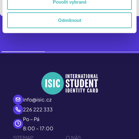
Povolit vybrané
Odmítnout
Kovové hlavolamy Huzzle Cast
info@isic.cz
226 222 333
Po – Pá
8:00 – 17:00
SITEMAP
O NÁS