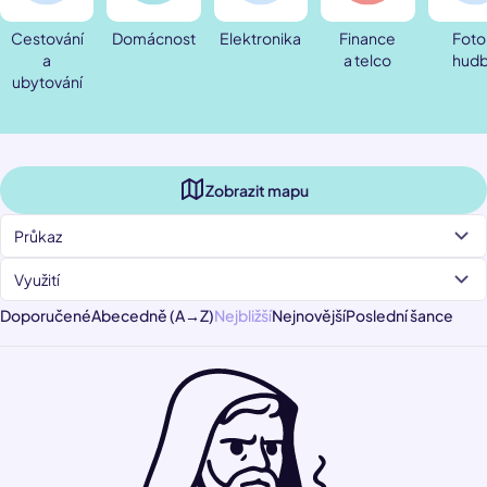
Cestování
Domácnost
Elektronika
Finance
Foto
a
a telco
hud
ubytování
Zobrazit mapu
Průkaz
Využití
Doporučené
Abecedně (A→Z)
Nejbližší
Nejnovější
Poslední šance