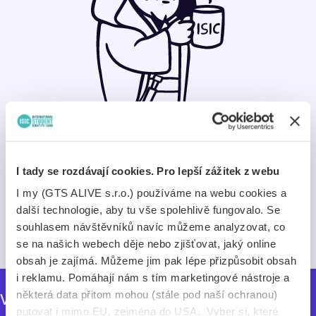
Nemožné... že by v našich
archivech chyběly údaje?
I tady se rozdávají cookies. Pro lepší zážitek z webu
Pokud něco nenajdeš v našich archivech, neexistuje
I my (GTS ALIVE s.r.o.) používáme na webu cookies a
to.
další technologie, aby tu vše spolehlivě fungovalo. Se
souhlasem návštěvníků navíc můžeme analyzovat, co
Zkusit znovu
se na našich webech děje nebo zjišťovat, jaký online
obsah je zajímá. Můžeme jim pak lépe přizpůsobit obsah
i reklamu. Pomáhají nám s tím marketingové nástroje a
některá data přitom mohou (stále pod naší ochranou)
Vybrali jsme pro tebe
putovat i mimo EU, zejména do USA. Vyber si, které