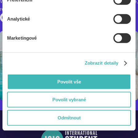
Wellness Orion is the ideal place for anyone seeking peace,
rejuvenation, and quality care in Brno.
Analytické
Marketingové
Zobrazit detaily
Povolit vše
Povolit vybrané
Odmítnout