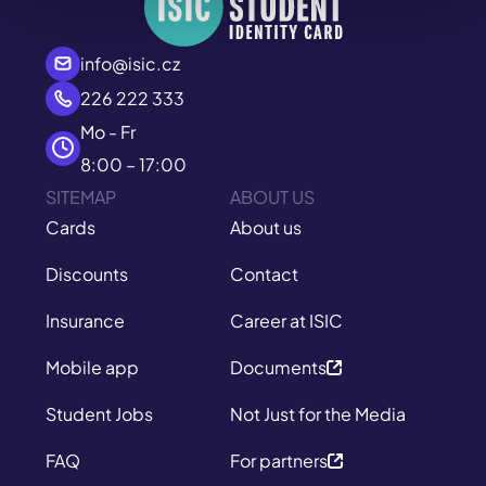
info@isic.cz
226 222 333
Mo - Fr
8:00 – 17:00
SITEMAP
ABOUT US
Cards
About us
Discounts
Contact
Insurance
Career at ISIC
Mobile app
Documents
Student Jobs
Not Just for the Media
FAQ
For partners