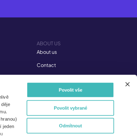
ABOUT US
About us
Contact
Career at ISIC
Povolit vše
Documents
livě
Not Just for the Media
 děje
Povolit vybrané
amu.
For partners
chranou)
Odmítnout
í jeden
For schools
bu