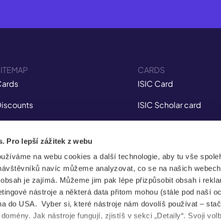
ITEMAP
CARDS
ards
ISIC Card
iscounts
ISIC Scholar card
nsurance
ITIC Card
s. Pro lepší zážitek z webu
obile app
IYTC Card
oužíváme na webu cookies a další technologie, aby tu vše spoleh
tudent Jobs
AliveID Card
návštěvníků navíc můžeme analyzovat, co se na našich webech
e obsah je zajímá. Můžeme jim pak lépe přizpůsobit obsah i rekl
FAQ
ingové nástroje a některá data přitom mohou (stále pod naší o
a do USA. Vyber si, které nástroje nám dovolíš používat – stač
News
omény. Jak nástroje fungují, zjistíš v sekci „Detaily“. Svoji vol