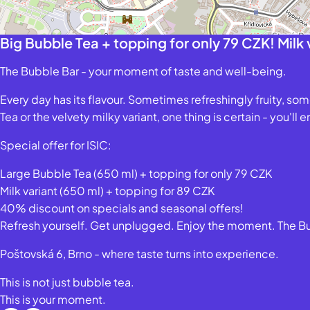
Big Bubble Tea + topping for only 79 CZK! Milk 
The Bubble Bar - your moment of taste and well-being.
Every day has its flavour. Sometimes refreshingly fruity, 
Tea or the velvety milky variant, one thing is certain - you'll 
Special offer for ISIC:
Large Bubble Tea (650 ml) + topping for only 79 CZK
Milk variant (650 ml) + topping for 89 CZK
40% discount on specials and seasonal offers!
Refresh yourself. Get unplugged. Enjoy the moment. The Bubb
Poštovská 6, Brno - where taste turns into experience.
This is not just bubble tea.
This is your moment.