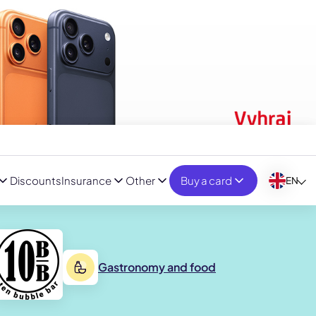
Discounts
Insurance
Other
Buy a card
EN
Gastronomy and food