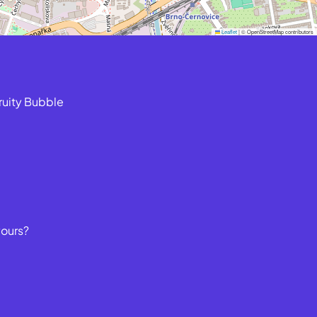
Leaflet
|
© OpenStreetMap contributors
ruity Bubble
yours?