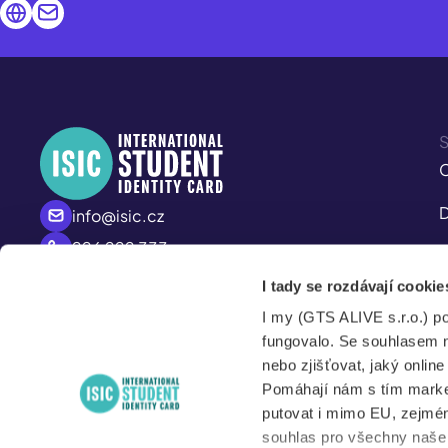
S
C
D
info@isic.cz
226 222 333
I
Mo - Fr
I tady se rozdávají cookie
M
8:00 – 17:00
I my (GTS ALIVE s.r.o.) p
S
fungovalo. Se souhlasem 
nebo zjišťovat, jaký onlin
Pomáhají nám s tím market
putovat i mimo EU, zejmén
souhlas pro všechny naše d