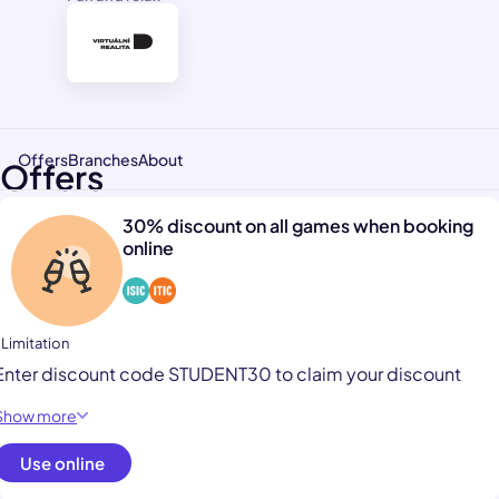
Offers
Branches
About
Offers
30% discount on all games when booking
online
 Limitation
Enter discount code STUDENT30 to claim your discount
Show more
Use online