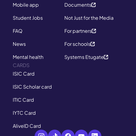
Mobile app
Documents
Student Jobs
Not Just for the Media
FAQ
For partners
News
For schools
Mental health
Systems Etugate
CARDS
ISIC Card
ISIC Scholar card
ITIC Card
IYTC Card
AliveID Card