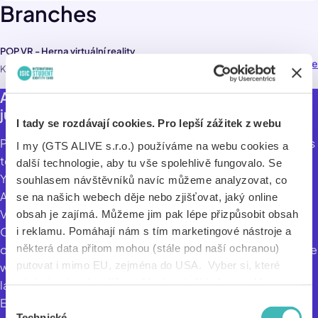
Branches
POP VR - Herna virtuální reality
Navigate
86,8 km
Ke Kopanině 421 , Tuchoměřice 25267
Are you a student? Get 30% off VR games -
just book in advance!
I tady se rozdávají cookies. Pro lepší zážitek z webu
POP VR - Virtual Reality Game Room is where reality ceases
I my (GTS ALIVE s.r.o.) používáme na webu cookies a
to exist.
další technologie, aby tu vše spolehlivě fungovalo. Se
You can find it in the Dinosauria Museum Prague in the POP
souhlasem návštěvníků navíc můžeme analyzovat, co
Airport area, within 15 minutes by direct bus from Nádraží
se na našich webech děje nebo zjišťovat, jaký online
Veleslavín!
obsah je zajímá. Můžeme jim pak lépe přizpůsobit obsah
Our arena is equipped with cutting-edge technology
i reklamu. Pomáhají nám s tím marketingové nástroje a
některá data přitom mohou (stále pod naší ochranou)
offering thrilling VR experiences that will immerse you in the
putovat i mimo EU, zejména do USA. Vyber si, které
world of dinosaurs, zombie apocalypse or mysterious
nástroje nám dovolíš používat – stačí jeden souhlas pro
laboratories.
všechny naše domény. Jak nástroje fungují, zjistíš
Each game lasts approximately 30 minutes and is
Výběr
v sekci „Detaily“. Svoji volbu můžeš kdykoliv změnit v
Technické