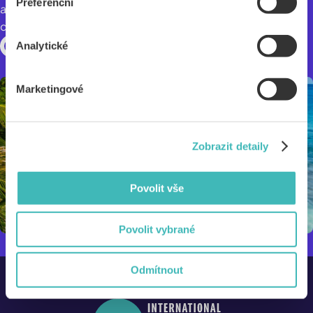
Preferenční
agencies, as well as revolutionary travel products such as
changing your flight for any reason.
Analytické
Marketingové
Zobrazit detaily
Povolit vše
Povolit vybrané
Odmítnout