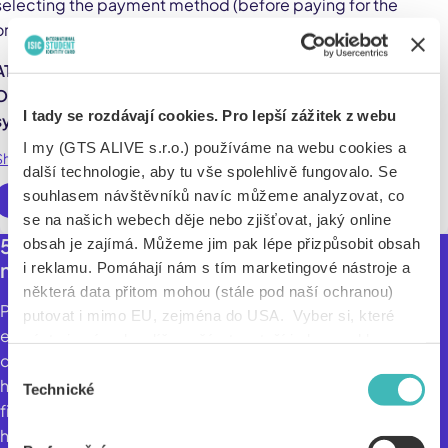
selecting the payment method (before paying for the
order).
ATTENTION! The cardholder must also be a passenger.
Otherwise, the discount will not be granted by the
I tady se rozdávají cookies. Pro lepší zážitek z webu
system.
I my (GTS ALIVE s.r.o.) používáme na webu cookies a
Show more
další technologie, aby tu vše spolehlivě fungovalo. Se
souhlasem návštěvníků navíc můžeme analyzovat, co
Use online
se na našich webech děje nebo zjišťovat, jaký online
500 CZK discount on all return tickets with no
obsah je zajímá. Můžeme jim pak lépe přizpůsobit obsah
minimum purchase value limit.
i reklamu. Pomáhají nám s tím marketingové nástroje a
některá data přitom mohou (stále pod naší ochranou)
Pelikan is one of the largest flight and holiday search
putovat i mimo EU, zejména do USA. Vyber si, které
engines in the Czech Republic. On Pelikán's website you
nástroje nám dovolíš používat – stačí jeden souhlas pro
can find airline tickets from more than 800 airlines, and it
všechny naše domény. Jak nástroje fungují, zjistíš
Výběr
helps more than 400 thousand travellers in six countries
v sekci „Detaily“. Svoji volbu můžeš kdykoliv změnit v
Technické
souhlasu
find airline tickets every year. It also offers complete
„Nastavení cookies“ (ikonka v zápatí webu). Vše o tom,
holiday packages from Czech, Austrian and German travel
jak s cookies pracujeme, pak najdeš
tady
.