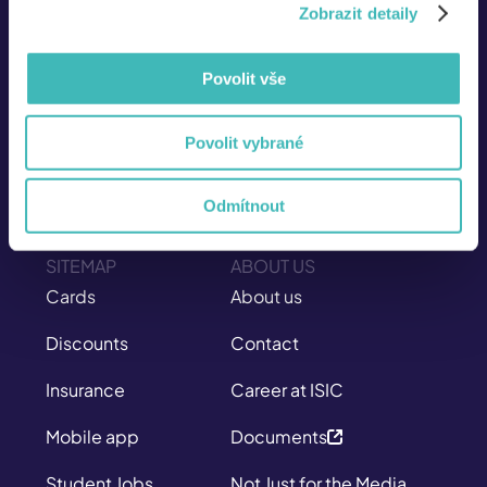
Zobrazit detaily
Povolit vše
info@isic.cz
Povolit vybrané
226 222 333
Mo - Fr
Odmítnout
8:00 – 17:00
SITEMAP
ABOUT US
Cards
About us
Discounts
Contact
Insurance
Career at ISIC
Mobile app
Documents
Student Jobs
Not Just for the Media