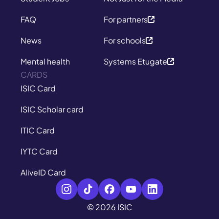
FAQ
For partners
News
For schools
Mental health
Systems Etugate
CARDS
ISIC Card
ISIC Scholar card
ITIC Card
IYTC Card
AliveID Card
© 2026 ISIC