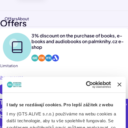
Offers
About
Offers
3% discount on the purchase of books, e-
books and audiobooks on palmknihy.cz e-
shop
 Limitation
Show more
Use online
Take advantage of a 3% discount on all books,
I tady se rozdávají cookies. Pro lepší zážitek z webu
e-books and audiobooks at Palmknihy online
I my (GTS ALIVE s.r.o.) používáme na webu cookies a
bookstore.
další technologie, aby tu vše spolehlivě fungovalo. Se
With the Palmknihy online bookstore, you won't get lost
souhlasem návštěvníků navíc můžeme analyzovat, co