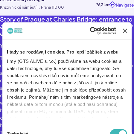
Navigate
76,3 km
Křižovnické náměstí 1 , Praha 110 00
Story of Prague at Charles Bridge: entrance to
an interactive museum with augmented reality
elements
You know that...
I tady se rozdávají cookies. Pro lepší zážitek z webu
The Story of Prague Interactive Museum is a perfect
I my (GTS ALIVE s.r.o.) používáme na webu cookies a
example of the museum experience of the future. Step into
další technologie, aby tu vše spolehlivě fungovalo. Se
augmented reality and be transported into the action by
souhlasem návštěvníků navíc můžeme analyzovat, co
combining authentic stories with film installations and
se na našich webech děje nebo zjišťovat, jaký online
audio-digital elements. Your mobile phone will help you to
obsah je zajímá. Můžeme jim pak lépe přizpůsobit obsah
do this, becoming your personal audiovisual guide for a
i reklamu. Pomáhají nám s tím marketingové nástroje a
while. Just download the app, plug in your headphones or
některá data přitom mohou (stále pod naší ochranou)
borrow them for free at reception, scan the first tag and set
putovat i mimo EU, zejména do USA. Vyber si, které
off on your journey to an exciting experience. Plus, you'll
nástroje nám dovolíš používat – stačí jeden souhlas pro
have a virtual tour guide available in six world languages.
všechny naše domény. Jak nástroje fungují, zjistíš
Výběr
The installation covers 800 years of Prague's history, told in
v sekci „Detaily“. Svoji volbu můžeš kdykoliv změnit v
Technické