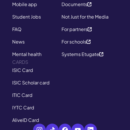
Mobile app
Documents
Student Jobs
Not Just for the Media
FAQ
For partners
News
For schools
Mental health
Systems Etugate
CARDS
ISIC Card
ISIC Scholar card
ITIC Card
IYTC Card
AliveID Card