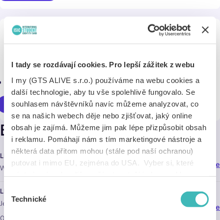
Up to 10% cashback on regional
connections
I tady se rozdávají cookies. Pro lepší zážitek z webu
I my (GTS ALIVE s.r.o.) používáme na webu cookies a
Regional connections in the Orlickoústec region
další technologie, aby tu vše spolehlivě fungovalo. Se
souhlasem návštěvníků navíc můžeme analyzovat, co
Use online
se na našich webech děje nebo zjišťovat, jaký online
Branches
obsah je zajímá. Můžeme jim pak lépe přizpůsobit obsah
i reklamu. Pomáhají nám s tím marketingové nástroje a
některá data přitom mohou (stále pod naší ochranou)
LEO Express
putovat i mimo EU, zejména do USA. Vyber si, které
Navigate
74,8 km
Wilsonova 8 , hlavní nádraží , Praha 2 110 00
nástroje nám dovolíš používat – stačí jeden souhlas pro
všechny naše domény. Jak nástroje fungují, zjistíš
Výběr
LEO Express
v sekci „Detaily“. Svoji volbu můžeš kdykoliv změnit v
Technické
souhlasu
Jeremenkova 103/23 , hlavní nádraží , Olomouc 779
Navigate
140,6 km
„Nastavení cookies“ (ikonka v zápatí webu). Vše o tom,
00