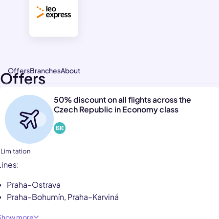
Offers
Branches
About
Offers
50% discount on all flights across the
Czech Republic in Economy class
 Limitation
Lines:
Praha–Ostrava
Praha–Bohumín, Praha–Karviná
Show more