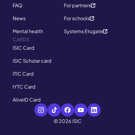
FAQ
For partners
News
For schools
Mental health
Systems Etugate
CARDS
ISIC Card
ISIC Scholar card
ITIC Card
IYTC Card
AliveID Card
© 2026 ISIC