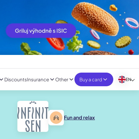
Discounts
Insurance
Other
Buy a card
EN
Fun and relax