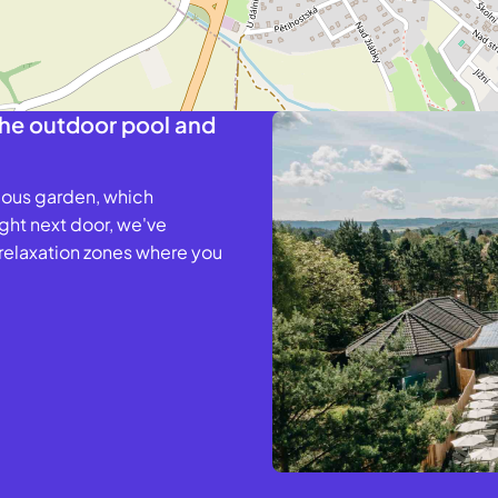
the outdoor pool and
rious garden, which
ght next door, we've
relaxation zones where you