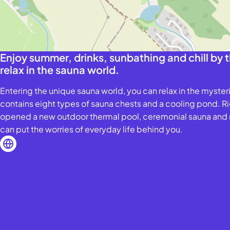
Enjoy summer, drinks, sunbathing and chill by 
relax in the sauna world.
Entering the unique sauna world, you can relax in the myste
contains eight types of sauna chests and a cooling pond. Ri
opened a new outdoor thermal pool, ceremonial sauna and 
can put the worries of everyday life behind you.