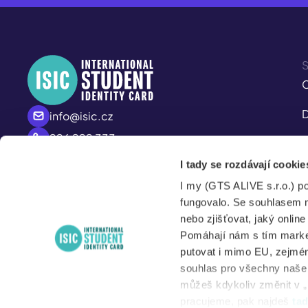
S
C
D
info@isic.cz
226 222 333
I
Mo - Fr
I tady se rozdávají cookie
M
8:00 – 17:00
I my (GTS ALIVE s.r.o.) p
S
fungovalo. Se souhlasem 
nebo zjišťovat, jaký onlin
Pomáhají nám s tím market
putovat i mimo EU, zejmén
souhlas pro všechny naše d
můžeš kdykoliv změnit v „
M
pracujeme, pak najdeš
ta