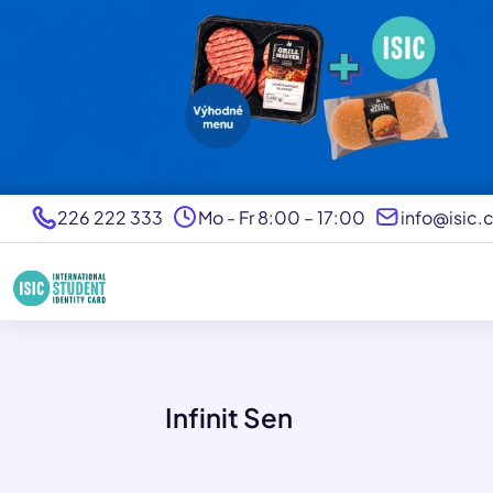
226 222 333
Mo - Fr 8:00 – 17:00
info@isic.
Infinit Sen