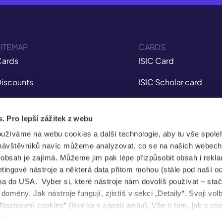
ITEMAP
CARDS
ards
ISIC Card
iscounts
ISIC Scholar card
nsurance
ITIC Card
s. Pro lepší zážitek z webu
obile app
IYTC Card
oužíváme na webu cookies a další technologie, aby tu vše spoleh
tudent Jobs
AliveID Card
návštěvníků navíc můžeme analyzovat, co se na našich webech
e obsah je zajímá. Můžeme jim pak lépe přizpůsobit obsah i rekl
FAQ
ingové nástroje a některá data přitom mohou (stále pod naší o
a do USA. Vyber si, které nástroje nám dovolíš používat – stač
News
omény. Jak nástroje fungují, zjistíš v sekci „Detaily“. Svoji vol
Nastavení cookies“ (ikonka v zápatí webu). Vše o tom, jak s co
ental health
dy
.