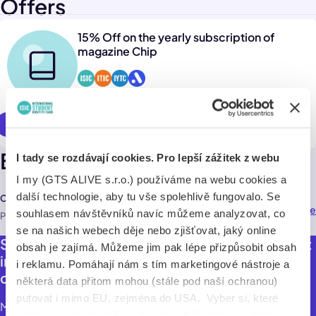
Offers
15% Off on the yearly subscription of
magazine Chip
Use online
Branches
I tady se rozdávají cookies. Pro lepší zážitek z webu
I my (GTS ALIVE s.r.o.) používáme na webu cookies a
další technologie, aby tu vše spolehlivě fungovalo. Se
Chip
Navigate
73,1 km
souhlasem návštěvníků navíc můžeme analyzovat, co
Přemyslovská 2845/43 , Praha 3 13000
se na našich webech děje nebo zjišťovat, jaký online
Subsription for Chip, monthly magazine about
obsah je zajímá. Můžeme jim pak lépe přizpůsobit obsah
information and digital technology with 15%
i reklamu. Pomáhají nám s tím marketingové nástroje a
discount.
některá data přitom mohou (stále pod naší ochranou)
putovat i mimo EU, zejména do USA. Vyber si, které
Monthly magazine about information and digital
nástroje nám dovolíš používat – stačí jeden souhlas pro