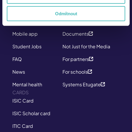
Discounts
Contact
Odmítnout
Insurance
Career at ISIC
Mobile app
Documents
Student Jobs
Not Just for the Media
FAQ
For partners
News
For schools
Mental health
Systems Etugate
CARDS
ISIC Card
ISIC Scholar card
ITIC Card