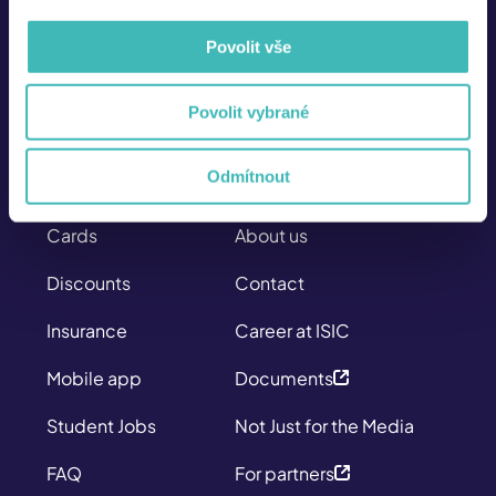
Povolit vše
info@isic.cz
226 222 333
Povolit vybrané
Mo - Fr
8:00 – 17:00
Odmítnout
SITEMAP
ABOUT US
Cards
About us
Discounts
Contact
Insurance
Career at ISIC
Mobile app
Documents
Student Jobs
Not Just for the Media
FAQ
For partners