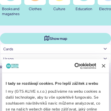
Books and
Clothes
Culture
Education
Electro
magazines
Show map
Cards
Usage
Recommended
Alphabetically (A→Z)
Nearest
Latest
Last chance
I tady se rozdávají cookies. Pro lepší zážitek z webu
I my (GTS ALIVE s.r.o.) používáme na webu cookies a
další technologie, aby tu vše spolehlivě fungovalo. Se
souhlasem návštěvníků navíc můžeme analyzovat, co
se na našich webech děje nebo zjišťovat, jaký online