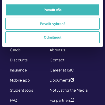
Povolit vše
info@isic.cz
226 222 333
Povolit vybrané
Mo - Fr
8:00 – 17:00
Odmítnout
SITEMAP
ABOUT US
Cards
About us
Discounts
Contact
Insurance
Career at ISIC
Mobile app
Documents
Student Jobs
Not Just for the Media
FAQ
For partners