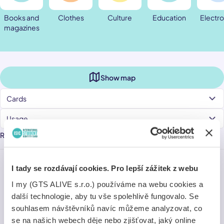
Books and
Clothes
Culture
Education
Electro
magazines
Show map
Cards
Usage
Recommended
Alphabetically (A→Z)
Nearest
Latest
Last chance
I tady se rozdávají cookies. Pro lepší zážitek z webu
I my (GTS ALIVE s.r.o.) používáme na webu cookies a
další technologie, aby tu vše spolehlivě fungovalo. Se
souhlasem návštěvníků navíc můžeme analyzovat, co
se na našich webech děje nebo zjišťovat, jaký online